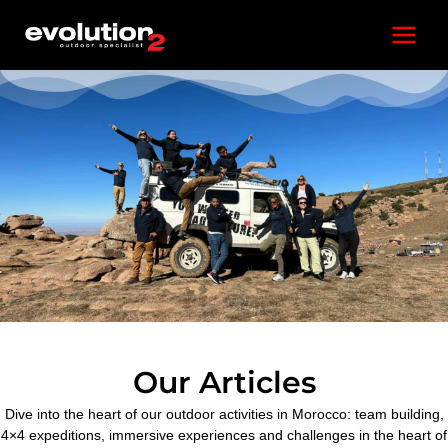
Skip
Main
to
content
Menu
Our Articles
Dive into the heart of our outdoor activities in Morocco: team building,
4×4 expeditions, immersive experiences and challenges in the heart of