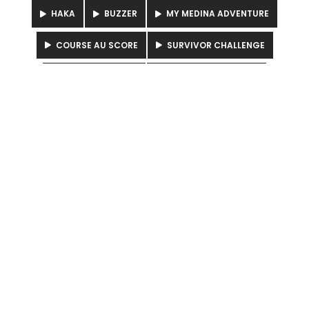
HAKA
BUZZER
MY MEDINA ADVENTURE
COURSE AU SCORE
SURVIVOR CHALLENGE
TOTEM ATTITUDE
LES FOUS DU VOLANT
GREEN IMPULSE
SMART PEOPLE
ESCAPE GAME
Our services
Teambuilding
Activities Incentives
Evenings