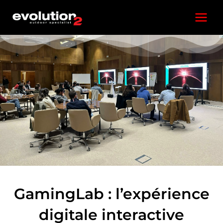
Aller
Main
au
contenu
Menu
GamingLab : l’expérience
digitale interactive