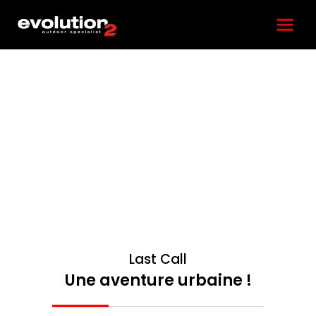
Aller
Main
au
contenu
Menu
Last Call
Une aventure urbaine !