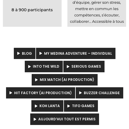
d’équipe, gérer son stress,
mettre en commun les
8 à 900 participants
compétences, s’écouter,
collaborer… Accessible à tous
BLOG
MY MEDINA ADVENTURE – INDIVIDUAL
INTO THE WILD
SERIOUS GAMES
MIX MATCH (AI PRODUCTION)
HIT FACTORY (AI PRODUCTION)
BUZZER CHALLENGE
KOH LANTA
TIFO GAMES
AUJOURD’HUI TOUT EST PERMIS